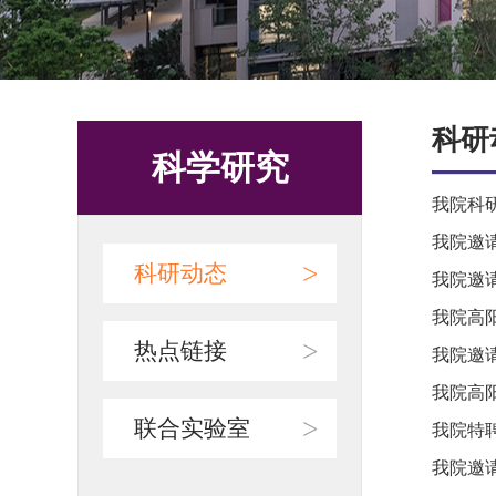
科研
科学研究
我院科
我院邀
>
科研动态
我院邀
我院高
>
热点链接
我院邀
我院高
>
联合实验室
我院特聘教
我院邀