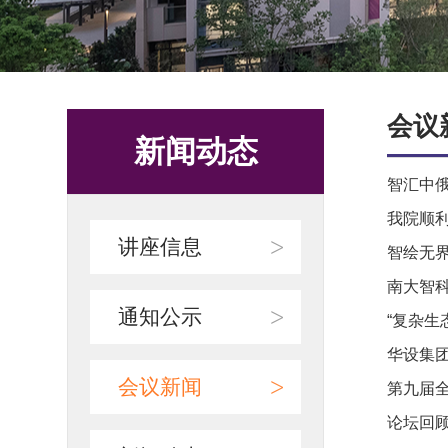
会议
新闻动态
智汇中俄
我院顺
>
讲座信息
智绘无界
南大智
>
通知公示
“复杂
华设集
>
会议新闻
第九届
论坛回