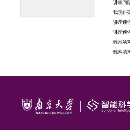
讲座回
我院科
讲座预
讲座预
雏凤清声
雏凤清声