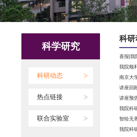
科研
科学研究
喜报|我
我院顺
>
科研动态
南京大
讲座回
>
热点链接
讲座预
我院科
>
联合实验室
智绘无界
我院科