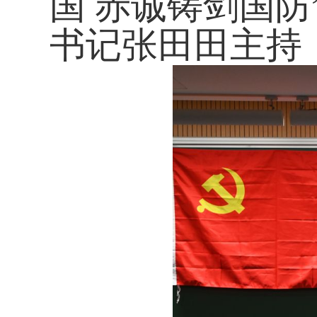
国 赤诚铸剑国
书记张田田主持