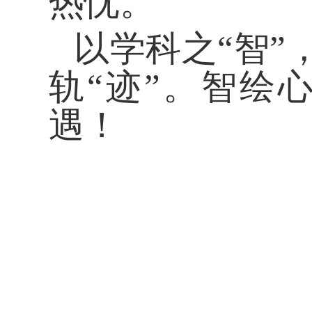
热忱。
以学科之“智”
轨“迹”。智绘
遇！