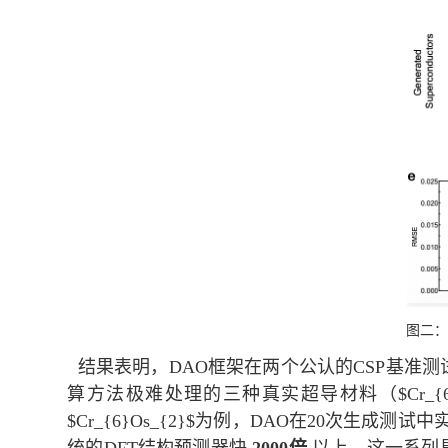
图二：
结果表明，
DAO
框架在两个公认的
CSP
基准测
算方法极难处理的三种真实超导材料（
$Cr_{
$Cr_{6}Os_{2}$
为例，
DAO
在
20
次生成测试中
统的
DFT
结构预测器快
2000
倍
以上。这一系列