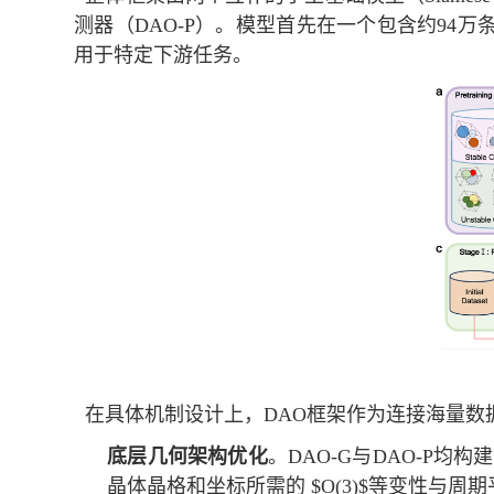
测器（
DAO-P
）。模型首先在一个包含约
94
万
用于特定下游任务。
在具体机制设计上，
DAO
框架作为连接海量数
底层几何架构优化
。
DAO-G
与
DAO-P
均构建
晶体晶格和坐标所需的
$O(3)$
等变性与周期