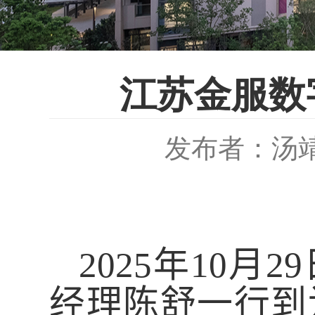
江苏金服数
发布者：汤
2025
年
10
月
29
经理陈舒一行到